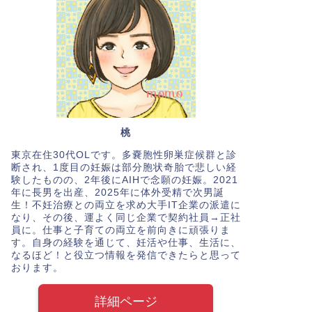
桃
東京在住30代OLです。多嚢胞性卵巣症候群と診
断され、1度目の妊娠は部分胞状奇胎で悲しい経
験したものの、2年後にAIHで念願の妊娠。2021
年に長男を出産、2025年に体外受精で次男誕
生！不妊治療との両立を求め大手IT企業の派遣に
なり、その後、運よく同じ企業で契約社員→正社
員に。仕事と子育ての両立を前向きに頑張りま
す。自身の経験を通じて、妊活や仕事、生活に、
なるほど！と役立つ情報を発信できたらと思って
おります。
詳細ページ