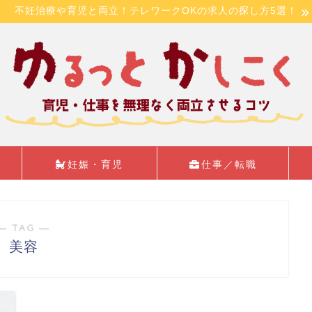
不妊治療や育児と両立！テレワークOKの求人の探し方5選！
妊娠・育児
仕事／転職
― TAG ―
美容