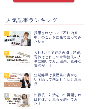
人気記事ランキング
採用されない？「不妊治療
1
中」のことを面接で言ってみ
た結果
入社3カ月で妊活再開し妊娠。
2
育休はとれるのか勤務先の人
事に聞いてみた結果、意外な
盲点が…！
短期離職は履歴書に書かな
3
い？隠して内定した話と注意
点
転職後、妊活をいつ再開すれ
4
ば育休がとれるか調べてみ
た！