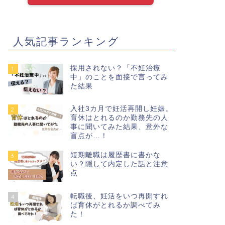
人気記事ランキング
採用されない？「不妊治療
1
中」のことを面接で言ってみ
た結果
入社3カ月で妊活再開し妊娠。
2
育休はとれるのか勤務先の人
事に聞いてみた結果、意外な
盲点が…！
短期離職は履歴書に書かな
3
い？隠して内定した話と注意
点
転職後、妊活をいつ再開すれ
4
ば育休がとれるか調べてみ
た！