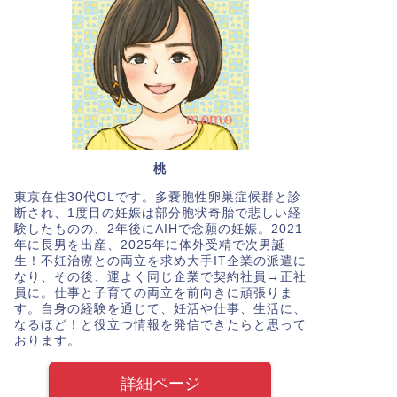
桃
東京在住30代OLです。多嚢胞性卵巣症候群と診
断され、1度目の妊娠は部分胞状奇胎で悲しい経
験したものの、2年後にAIHで念願の妊娠。2021
年に長男を出産、2025年に体外受精で次男誕
生！不妊治療との両立を求め大手IT企業の派遣に
なり、その後、運よく同じ企業で契約社員→正社
員に。仕事と子育ての両立を前向きに頑張りま
す。自身の経験を通じて、妊活や仕事、生活に、
なるほど！と役立つ情報を発信できたらと思って
おります。
詳細ページ