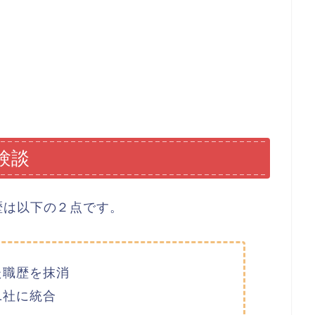
験談
歴は以下の２点です。
た職歴を抹消
1社に統合