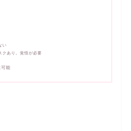
ない
スクあり。覚悟が必要
は可能