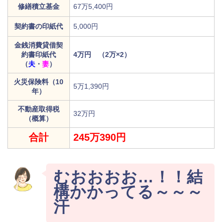
修繕積立基金
67万5,400円
契約書の印紙代
5,000円
金銭消費貸借契
約書印紙代
4万円 （2万×2）
（
夫
・
妻
）
火災保険料（10
5万1,390円
年）
不動産取得税
32万円
（概算）
合計
245万390円
むおおおお…！！結
構かかってる～～～
汗