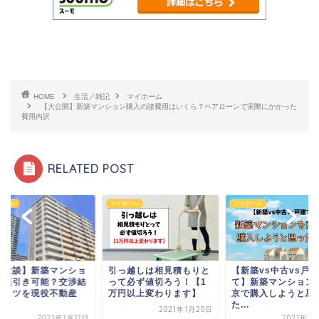
HOME
生活／雑記
マイホーム
【大公開】新築マンション購入の諸費用はいくら？ペアローンで実際にかかった
費用内訳
RELATED POST
ホーム
マイホーム
マイホーム
体験談】新築マンショ
引っ越しは相見積もりと
【新築vs中古vs戸建
は値引き可能？交渉結
って必ず値切ろう！【1
て】新築マンション
とコツを現役不動産
万円以上変わります】
京で購入しようと思
.
た...
2021年1月20日
2021年1月11日
2021年3