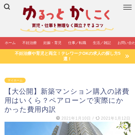
ホーム
不妊治療
妊娠・育児
仕事／転職
生活／雑記
お問い合
不妊治療や育児と両立！テレワークOKの求人の探し方5
選！
マイホーム
【大公開】新築マンション購入の諸費
用はいくら？ペアローンで実際にか
かった費用内訳
2021年1月10日
/
2021年1月12日