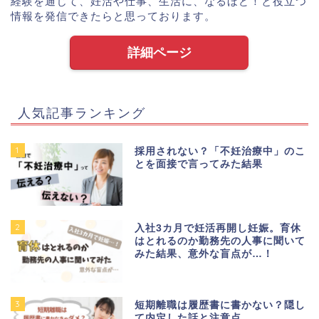
経験を通じて、妊活や仕事、生活に、なるほど！と役立つ
情報を発信できたらと思っております。
詳細ページ
人気記事ランキング
1
採用されない？「不妊治療中」のこ
とを面接で言ってみた結果
2
入社3カ月で妊活再開し妊娠。育休
はとれるのか勤務先の人事に聞いて
みた結果、意外な盲点が…！
3
短期離職は履歴書に書かない？隠し
て内定した話と注意点