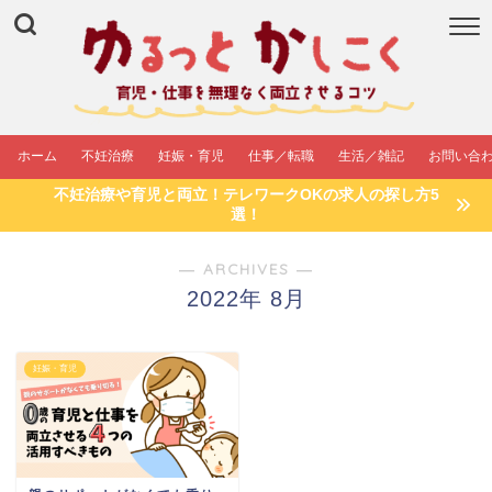
ホーム
不妊治療
妊娠・育児
仕事／転職
生活／雑記
お問い合
不妊治療や育児と両立！テレワークOKの求人の探し方5
選！
― ARCHIVES ―
2022年 8月
妊娠・育児