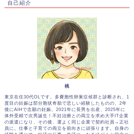
自己紹介
桃
東京在住30代OLです。多嚢胞性卵巣症候群と診断され、1
度目の妊娠は部分胞状奇胎で悲しい経験したものの、2年
後にAIHで念願の妊娠。2021年に長男を出産、2025年に
体外受精で次男誕生！不妊治療との両立を求め大手IT企業
の派遣になり、その後、運よく同じ企業で契約社員→正社
員に。仕事と子育ての両立を前向きに頑張ります。自身の