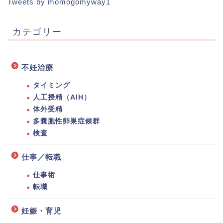
Tweets by momogomyway1
カテゴリー
不妊治療
タイミング
人工授精（AIH）
体外受精
多嚢胞性卵巣症候群
検査
仕事／転職
仕事術
転職
妊娠・育児