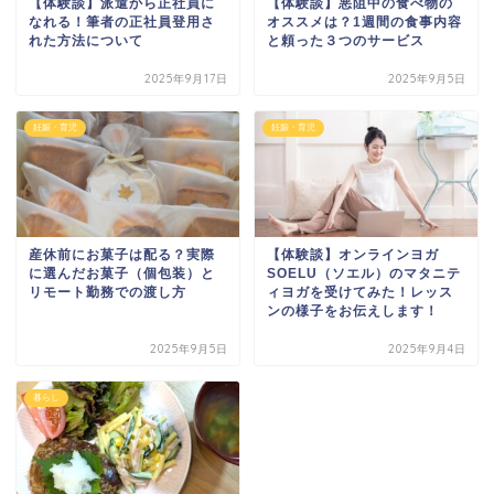
【体験談】派遣から正社員に
【体験談】悪阻中の食べ物の
なれる！筆者の正社員登用さ
オススメは？1週間の食事内容
れた方法について
と頼った３つのサービス
2025年9月17日
2025年9月5日
妊娠・育児
妊娠・育児
産休前にお菓子は配る？実際
【体験談】オンラインヨガ
に選んだお菓子（個包装）と
SOELU（ソエル）のマタニテ
リモート勤務での渡し方
ィヨガを受けてみた！レッス
ンの様子をお伝えします！
2025年9月5日
2025年9月4日
暮らし