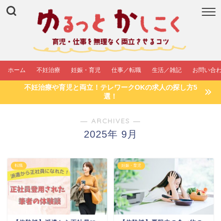
ホーム
不妊治療
妊娠・育児
仕事／転職
生活／雑記
お問い合
不妊治療や育児と両立！テレワークOKの求人の探し方5
選！
― ARCHIVES ―
2025年 9月
転職
妊娠・育児