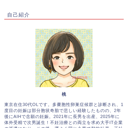
自己紹介
桃
東京在住30代OLです。多嚢胞性卵巣症候群と診断され、1
度目の妊娠は部分胞状奇胎で悲しい経験したものの、2年
後にAIHで念願の妊娠。2021年に長男を出産、2025年に
体外受精で次男誕生！不妊治療との両立を求め大手IT企業