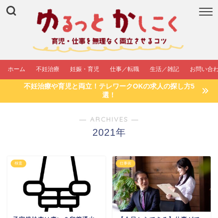
ホーム
不妊治療
妊娠・育児
仕事／転職
生活／雑記
お問い合
不妊治療や育児と両立！テレワークOKの求人の探し方5
選！
― ARCHIVES ―
2021年
検査
仕事術