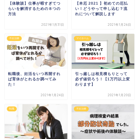
【体験談】仕事が暇すぎてつ
【本厄 2021 】初めての厄払
らいを解消するための８つの
い！どうやって申し込む？流
方法
れについて解説します
2021年1月31日
2021年1月26日
不妊治療
マイホーム
転職後、妊活をいつ再開すれ
引っ越しは相見積もりとって
ば育休がとれるか調べてみ
必ず値切ろう！【1万円以上変
た！
わります】
2021年1月24日
2021年1月20日
転職
不妊治療