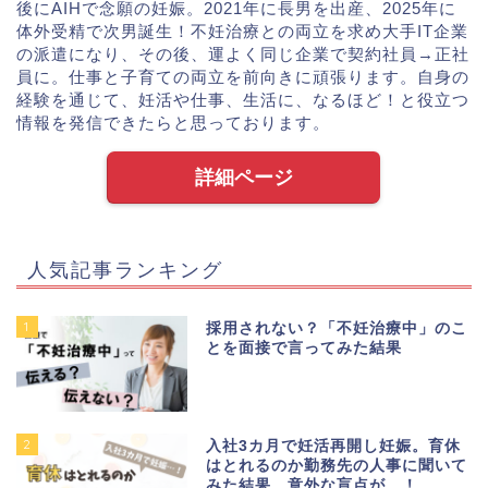
後にAIHで念願の妊娠。2021年に長男を出産、2025年に
体外受精で次男誕生！不妊治療との両立を求め大手IT企業
の派遣になり、その後、運よく同じ企業で契約社員→正社
員に。仕事と子育ての両立を前向きに頑張ります。自身の
経験を通じて、妊活や仕事、生活に、なるほど！と役立つ
情報を発信できたらと思っております。
詳細ページ
人気記事ランキング
1
採用されない？「不妊治療中」のこ
とを面接で言ってみた結果
2
入社3カ月で妊活再開し妊娠。育休
はとれるのか勤務先の人事に聞いて
みた結果、意外な盲点が…！