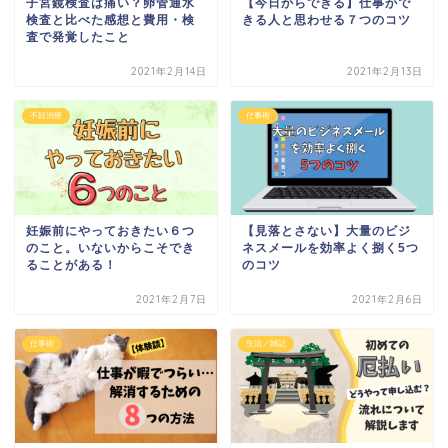
子宮鏡検査は痛い？卵管通水
【今日からできる】仕事がで
検査と比べた感想と費用・検
きる人と思わせる７つのコツ
査で発覚したこと
2021年2月14日
2021年2月13日
不妊治療
仕事術
妊娠前にやっておきたい６つ
【見落とさない】大量のビジ
のこと。いないからこそでき
ネスメールを効率よく捌く5つ
ることがある！
のコツ
2021年2月7日
2021年2月6日
仕事術
生活／雑記