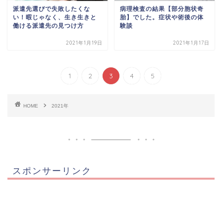
派遣先選びで失敗したくな
病理検査の結果【部分胞状奇
い！暇じゃなく、生き生きと
胎】でした。症状や術後の体
働ける派遣先の見つけ方
験談
2021年1月19日
2021年1月17日
1
2
3
4
5
HOME
2021年
スポンサーリンク